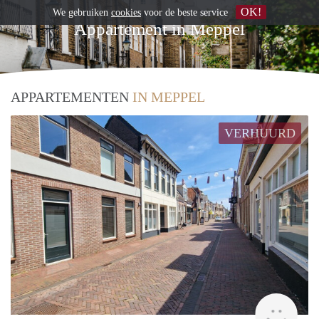
OK!
We gebruiken
cookies
voor de beste service
Appartement in Meppel
APPARTEMENTEN
IN MEPPEL
VERHUURD
Grun