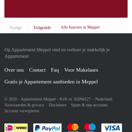
Vorige
Volgende
Alle buurten in Meppel
Op Appartement Meppel vind en verhuur je makkelijk je
Appartement
Over ons
Contact
Faq
Voor Makelaars
Gratis je Appartement aanbieden in Meppel
© 2026 - Appartement Meppel - KvK nr. 02094127 –
Nederland
Voorwaarden & privacy
Disclaimer
Spam & nep-accounts
Account verwijderen
Je rekent gemakkelijk af met Paypal
Je rekent gemakkelijk af met M
Je rekent gemakkelij
Je re