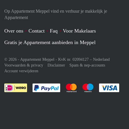
Op Appartement Meppel vind en verhuur je makkelijk je
Appartement
Over ons
Contact
Faq
Voor Makelaars
Gratis je Appartement aanbieden in Meppel
© 2026 - Appartement Meppel - KvK nr. 02094127 –
Nederland
Voorwaarden & privacy
Disclaimer
Spam & nep-accounts
Account verwijderen
Je rekent gemakkelijk af met Paypal
Je rekent gemakkelijk af met M
Je rekent gemakkelij
Je re