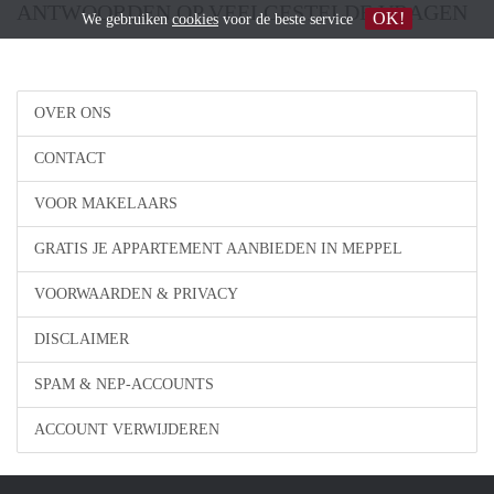
ANTWOORDEN OP VEELGESTELDE VRAGEN
OK!
We gebruiken
cookies
voor de beste service
OVER ONS
CONTACT
VOOR MAKELAARS
GRATIS JE APPARTEMENT AANBIEDEN IN MEPPEL
VOORWAARDEN & PRIVACY
DISCLAIMER
SPAM & NEP-ACCOUNTS
ACCOUNT VERWIJDEREN