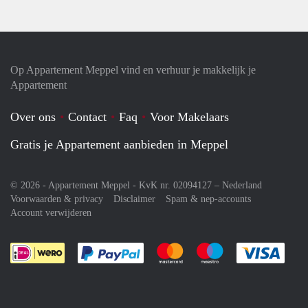
Op Appartement Meppel vind en verhuur je makkelijk je
Appartement
Over ons
Contact
Faq
Voor Makelaars
Gratis je Appartement aanbieden in Meppel
© 2026 - Appartement Meppel - KvK nr. 02094127 –
Nederland
Voorwaarden & privacy
Disclaimer
Spam & nep-accounts
Account verwijderen
Je rekent gemakkelijk af met Paypal
Je rekent gemakkelijk af met M
Je rekent gemakkelij
Je re