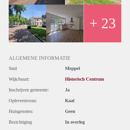
€1.075,- inclusief g/w/e. Huurtoeslag mogelijk.
+ 23
ALGEMENE INFORMATIE
Stad
Meppel
Wijk/buurt:
Historisch Centrum
Inschrijven gemeente:
Ja
Opleverniveau:
Kaal
Huisgenoten:
Geen
Bezichtiging
In overleg