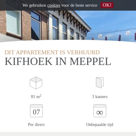
OK!
We gebruiken
cookies
voor de beste service
DIT APPARTEMENT IS VERHUURD
KIFHOEK IN MEPPEL
2
81 m
3 kamers
∞
07
Per direct
Onbepaalde tijd