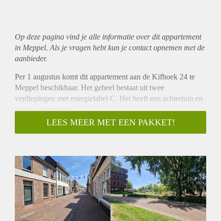
Op deze pagina vind je alle informatie over dit
appartement
in Meppel. Als je vragen hebt kun je contact opnemen met de
aanbieder.
Per 1 augustus komt dit appartement aan de Kifhoek 24 te
Meppel beschikbaar. Het geheel bestaat uit twee
verdiepingen met energielabel C. Het heeft een achtertuin en
externe bergruimte.
Locatie
LEES MEER MET EEN PAKKET!
Het appartement ligt aan de rand van de binnenstad van
Meppel. Alle winkels en voorzieningen van de binnenstad
zijn goed bereikbaar op 5 minuten loopafstand.
Indeling
Op de begane grond bevindt zich een hal, ruime leefruimte,
slaapkamer, toilet, douche en wastafel. Achter het huis
bevindt zich een ruime achtertuin. Op de eerste verdieping
bevindt zich een ruime woonkeuken.
Huurprijs