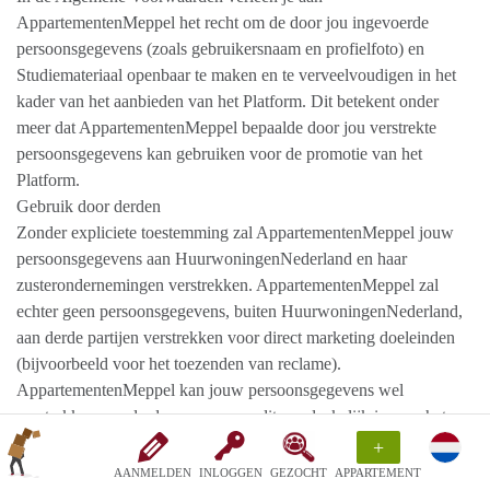
AppartementenMeppel het recht om de door jou ingevoerde
persoonsgegevens (zoals gebruikersnaam en profielfoto) en
Studiemateriaal openbaar te maken en te verveelvoudigen in het
kader van het aanbieden van het Platform. Dit betekent onder
meer dat AppartementenMeppel bepaalde door jou verstrekte
persoonsgegevens kan gebruiken voor de promotie van het
Platform.
Gebruik door derden
Zonder expliciete toestemming zal AppartementenMeppel jouw
persoonsgegevens aan HuurwoningenNederland en haar
zusterondernemingen verstrekken. AppartementenMeppel zal
echter geen persoonsgegevens, buiten HuurwoningenNederland,
aan derde partijen verstrekken voor direct marketing doeleinden
(bijvoorbeeld voor het toezenden van reclame).
AppartementenMeppel kan jouw persoonsgegevens wel
verstrekken aan derden voor zover dit noodzakelijk is voor het
aanbieden van het Platform en/of voor zover het gegevens betreft
+
die niet tot jou persoonlijk kunnen worden herleid (zoals
AANMELDEN
INLOGGEN
GEZOCHT
APPARTEMENT