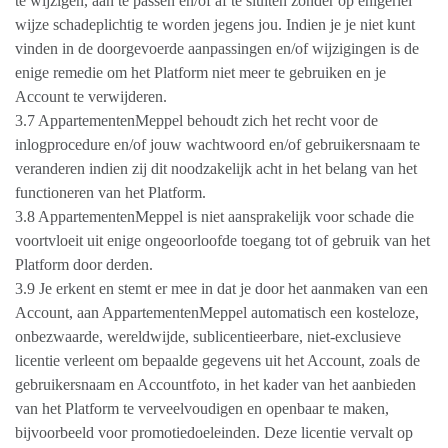
te wijzigen, aan te passen en/of af te sluiten zonder op enigerlei
wijze schadeplichtig te worden jegens jou. Indien je je niet kunt
vinden in de doorgevoerde aanpassingen en/of wijzigingen is de
enige remedie om het Platform niet meer te gebruiken en je
Account te verwijderen.
3.7 AppartementenMeppel behoudt zich het recht voor de
inlogprocedure en/of jouw wachtwoord en/of gebruikersnaam te
veranderen indien zij dit noodzakelijk acht in het belang van het
functioneren van het Platform.
3.8 AppartementenMeppel is niet aansprakelijk voor schade die
voortvloeit uit enige ongeoorloofde toegang tot of gebruik van het
Platform door derden.
3.9 Je erkent en stemt er mee in dat je door het aanmaken van een
Account, aan AppartementenMeppel automatisch een kosteloze,
onbezwaarde, wereldwijde, sublicentieerbare, niet-exclusieve
licentie verleent om bepaalde gegevens uit het Account, zoals de
gebruikersnaam en Accountfoto, in het kader van het aanbieden
van het Platform te verveelvoudigen en openbaar te maken,
bijvoorbeeld voor promotiedoeleinden. Deze licentie vervalt op