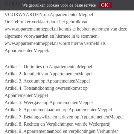
VOORWAARDEN & PRIVACY
OK!
We gebruiken
cookies
voor de beste service
VOORWAARDEN op AppartementenMeppel
De Gebruiker verklaart door het gebruik van
www.appartementmeppel.nl kennis te hebben genomen van deze
algemene voorwaarden en hiermee in te stemmen.
www.appartementmeppel.nl wordt hierna vermeld als
AppartementenMeppel.
Artikel 1. Definities op AppartementenMeppel
Artikel 2. Identiteit van AppartementenMeppel
Artikel 3. Account op AppartementenMeppel
Artikel 4. Totstandkoming overeenkomst op
AppartementenMeppel
Artikel 5. Weergave op AppartementenMeppel
Artikel 6. Appartementaanbod op AppartementenMeppel
Artikel 7. Betalingswijze en tarieven op AppartementenMeppel
Artikel 8. Rechten en Verplichtingen van de Wederpartij
Artikel 9. Appartementaanbod en verplichtingen Verhuurder