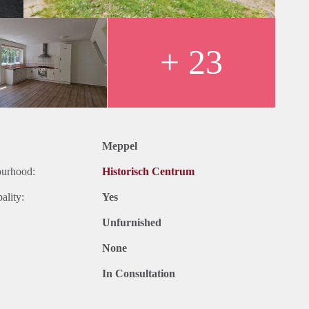
+ 23
Meppel
ourhood:
Historisch Centrum
ality:
Yes
Unfurnished
None
In Consultation