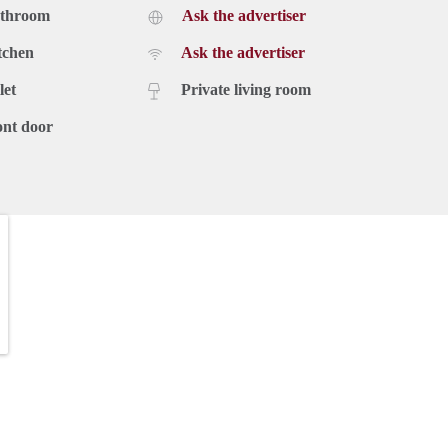
athroom
Ask the advertiser
tchen
Ask the advertiser
let
Private living room
ont door