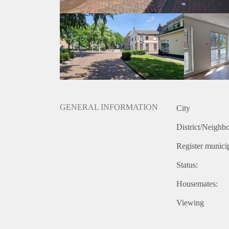
GENERAL INFORMATION
City
District/Neighb
Register municip
Status:
Housemates:
Viewing