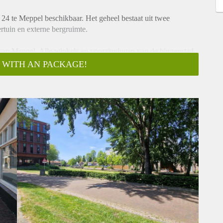
24 te Meppel beschikbaar. Het geheel bestaat uit twee
rtuin en externe bergruimte.
 van Meppel. Alle winkels en voorzieningen van de binnenstad
 WITH AN PACKAGE!
uimte, slaapkamer, toilet, douche en wastafel. Achter het huis
rdieping bevindt zich een ruime woonkeuken.