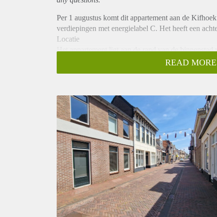
Per 1 augustus komt dit appartement aan de Kifhoek 
verdiepingen met energielabel C. Het heeft een achte
Locatie
Het appartement ligt aan de rand van de binnenstad
zijn goed bereikbaar op 5 minuten loopafstand.
READ MORE
Indeling
Op de begane grond bevindt zich een hal, ruime leefr
bevindt zich een ruime achtertuin. Op de eerste ve
Huurprijs
€1.075,- inclusief g/w/e. Huurtoeslag mogelijk.